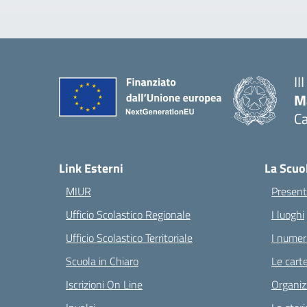
II
M
Ca
— 
Link Esterni
La Scuo
MIUR
Present
Ufficio Scolastico Regionale
I luoghi
Ufficio Scolastico Territoriale
I numeri
Scuola in Chiaro
Le carte
Iscrizioni On Line
Organiz