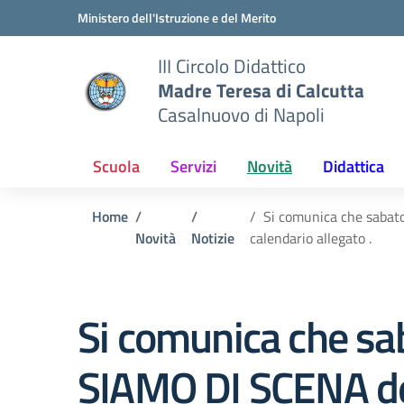
Vai ai contenuti
Vai al menu di navigazione
Vai al footer
Ministero dell'Istruzione e del Merito
III Circolo Didattico
Madre Teresa di Calcutta
Casalnuovo di Napoli
Scuola
Servizi
Novità
Didattica
Home
Si comunica che sabato
Novità
Notizie
calendario allegato .
Si comunica che sab
SIAMO DI SCENA dest