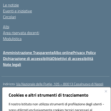
Le notizie
Eventi e iniziative
Circolari
Albi
Area riservata docenti
Modulistica
Amministrazione Trasparente
Albo online
Privacy Policy
Dichiarazione di accessibilità
Obiettivi di accessibilità
Note legali
Indirizzo:
Via Nazionale delle Puglie, 105 – 80013 Casalnuovo di Napoli
Centralino:
Tel. 081.5224760 – Fax 081.5226896
Email:
Cookies e altri strumenti di tracciamento
naee32300a@istruzione.it
Posta elettronica certificata (PEC):
naee32300a@pec.istruzione.it
Il nostro Istituto non utilizza strumenti di profilazione degli utenti -
Codice fiscale: 93007720639
sono utilizzati esclusivamente cookies tecnici necessari al