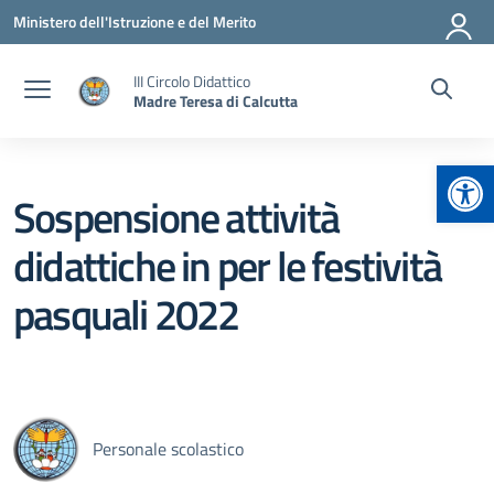
Vai ai contenuti
Vai al menu di navigazione
Vai al footer
Ministero dell'Istruzione e del Merito
III Circolo Didattico
Madre Teresa di Calcutta
Apr
Sospensione attività
didattiche in per le festività
pasquali 2022
Personale scolastico