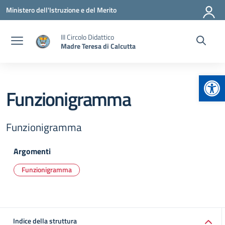
Vai ai contenuti
Vai al menu di navigazione
Vai al footer
Ministero dell'Istruzione e del Merito
III Circolo Didattico
Madre Teresa di Calcutta
Apr
Funzionigramma
Funzionigramma
Argomenti
Funzionigramma
Indice della struttura