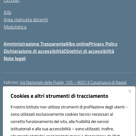
Circolari
Albi
Area riservata docenti
Modulistica
Amministrazione Trasparente
Albo online
Privacy Policy
Dichiarazione di accessibilità
Obiettivi di accessibilità
Note legali
Indirizzo:
Via Nazionale delle Puglie, 105 – 80013 Casalnuovo di Napoli
Centralino:
Tel. 081.5224760 – Fax 081.5226896
Email:
Cookies e altri strumenti di tracciamento
naee32300a@istruzione.it
Posta elettronica certificata (PEC):
naee32300a@pec.istruzione.it
Il nostro Istituto non utilizza strumenti di profilazione degli utenti -
Codice fiscale: 93007720639
sono utilizzati esclusivamente cookies tecnici necessari al
Codice meccanografico:
NAEE32300A
corretto funzionamento del sito, alla fruibilità dei servizi
Codice unico di fatturazione (CUF): UFDMFG
istituzionali e alla sua accessibilità – sono utilizzati, inoltre,
strumenti statistici anonimizzati messi a disposizione da Web