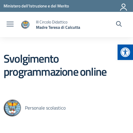
Vai ai contenuti
Vai al menu di navigazione
Vai al footer
Ministero dell'Istruzione e del Merito
III Circolo Didattico
Madre Teresa di Calcutta
Apr
Svolgimento
programmazione online
Personale scolastico