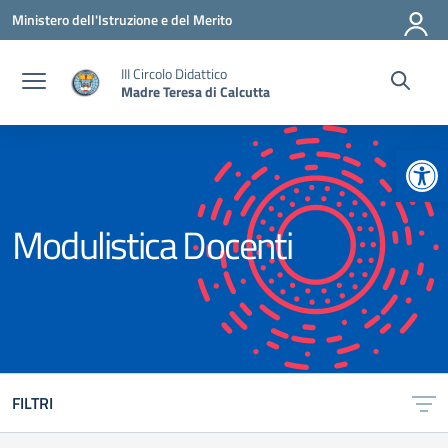
Vai ai contenuti
Vai al menu di navigazione
Vai al footer
Ministero dell'Istruzione e del Merito
III Circolo Didattico
Madre Teresa di Calcutta
Apr
Modulistica Docenti
FILTRI