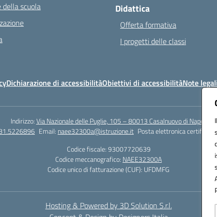
 della scuola
Didattica
zazione
Offerta formativa
a
I progetti delle classi
cy
Dichiarazione di accessibilità
Obiettivi di accessibilità
Note legal
Indirizzo:
Via Nazionale delle Puglie, 105 – 80013 Casalnuovo di Napoli
081.5226896
Email:
naee32300a@istruzione.it
Posta elettronica certificata
Codice fiscale: 93007720639
Codice meccanografico:
NAEE32300A
Codice unico di fatturazione (CUF): UFDMFG
Hosting & Powered by 3D Solution S.r.l.