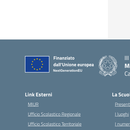
II
M
Ca
— 
Link Esterni
La Scuo
MIUR
Present
Ufficio Scolastico Regionale
I luoghi
Ufficio Scolastico Territoriale
I numeri