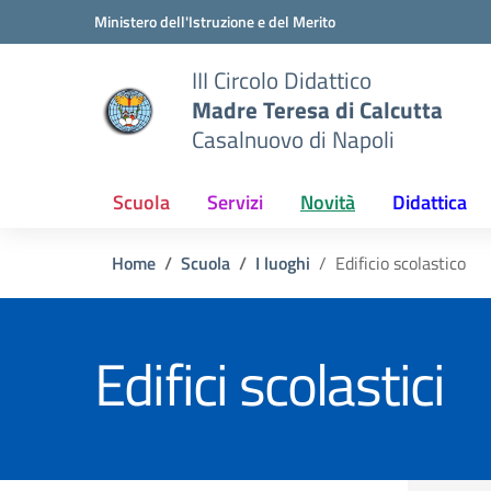
Vai ai contenuti
Vai al menu di navigazione
Vai al footer
Ministero dell'Istruzione e del Merito
III Circolo Didattico
Madre Teresa di Calcutta
Casalnuovo di Napoli
Scuola
Servizi
Novità
Didattica
Home
Scuola
I luoghi
Edificio scolastico
Edifici scolastici