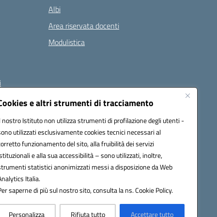
Albi
Area riservata docenti
Modulistica
i
Cookies e altri strumenti di tracciamento
Il nostro Istituto non utilizza strumenti di profilazione degli utenti -
 (PEC):
naee32300a@pec.istruzione.it
sono utilizzati esclusivamente cookies tecnici necessari al
corretto funzionamento del sito, alla fruibilità dei servizi
istituzionali e alla sua accessibilità – sono utilizzati, inoltre,
strumenti statistici anonimizzati messi a disposizione da Web
Analytics Italia.
Per saperne di più sul nostro sito, consulta la ns. Cookie Policy.
Personalizza
Rifiuta tutto
Accettare tutto