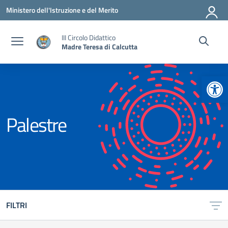
Vai ai contenuti
Vai al menu di navigazione
Vai al footer
Ministero dell'Istruzione e del Merito
III Circolo Didattico
Madre Teresa di Calcutta
Apr
Palestre
FILTRI