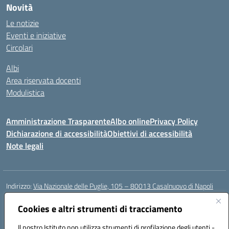
Novità
Le notizie
Eventi e iniziative
Circolari
Albi
Area riservata docenti
Modulistica
Amministrazione Trasparente
Albo online
Privacy Policy
Dichiarazione di accessibilità
Obiettivi di accessibilità
Note legali
Indirizzo:
Via Nazionale delle Puglie, 105 – 80013 Casalnuovo di Napoli
Centralino:
Tel. 081.5224760 – Fax 081.5226896
Email:
Cookies e altri strumenti di tracciamento
naee32300a@istruzione.it
Posta elettronica certificata (PEC):
naee32300a@pec.istruzione.it
Il nostro Istituto non utilizza strumenti di profilazione degli utenti -