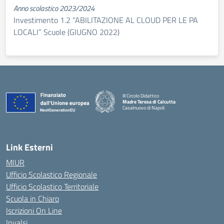
Anno scolastico 2023/2024
Investimento 1.2 “ABILITAZIONE AL CLOUD PER LE PA
LOCALI” Scuole (GIUGNO 2022)
III Circolo Didattico
Madre Teresa di Calcutta
Casalnuovo di Napoli
— Visita la pagina iniziale della scuola
Link Esterni
MIUR
Ufficio Scolastico Regionale
Ufficio Scolastico Territoriale
Scuola in Chiaro
Iscrizioni On Line
Invalsi