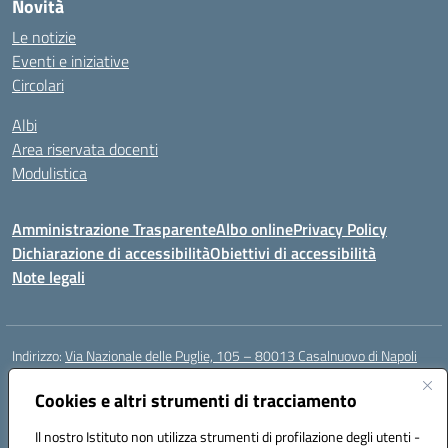
Novità
Le notizie
Eventi e iniziative
Circolari
Albi
Area riservata docenti
Modulistica
Amministrazione Trasparente
Albo online
Privacy Policy
Dichiarazione di accessibilità
Obiettivi di accessibilità
Note legali
Indirizzo:
Via Nazionale delle Puglie, 105 – 80013 Casalnuovo di Napoli
Centralino:
Tel. 081.5224760 – Fax 081.5226896
Email:
Cookies e altri strumenti di tracciamento
naee32300a@istruzione.it
Posta elettronica certificata (PEC):
naee32300a@pec.istruzione.it
Il nostro Istituto non utilizza strumenti di profilazione degli utenti -