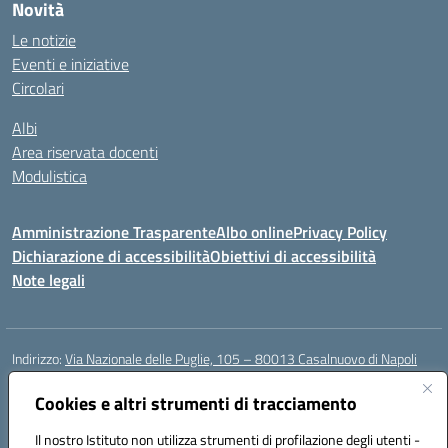
Novità
Le notizie
Eventi e iniziative
Circolari
Albi
Area riservata docenti
Modulistica
Amministrazione Trasparente
Albo online
Privacy Policy
Dichiarazione di accessibilità
Obiettivi di accessibilità
Note legali
Indirizzo:
Via Nazionale delle Puglie, 105 – 80013 Casalnuovo di Napoli
Centralino:
Tel. 081.5224760 – Fax 081.5226896
Email:
Cookies e altri strumenti di tracciamento
naee32300a@istruzione.it
Posta elettronica certificata (PEC):
naee32300a@pec.istruzione.it
Il nostro Istituto non utilizza strumenti di profilazione degli utenti -