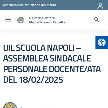
Vai ai contenuti
Vai al menu di navigazione
Vai al footer
Ministero dell'Istruzione e del Merito
III Circolo Didattico
Madre Teresa di Calcutta
Apr
UIL SCUOLA NAPOLI –
ASSEMBLEA SINDACALE
PERSONALE DOCENTE/ATA
DEL 18/02/2025