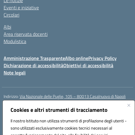
Le notizie
Eventi e iniziative
Circolari
Albi
Area riservata docenti
Modulistica
Amministrazione Trasparente
Albo online
Privacy Policy
Dichiarazione di accessibilità
Obiettivi di accessibilità
Note legali
Indirizzo:
Via Nazionale delle Puglie, 105 – 80013 Casalnuovo di Napoli
Centralino:
Tel. 081.5224760 – Fax 081.5226896
Email:
Cookies e altri strumenti di tracciamento
naee32300a@istruzione.it
Posta elettronica certificata (PEC):
naee32300a@pec.istruzione.it
Il nostro Istituto non utilizza strumenti di profilazione degli utenti -
Codice fiscale: 93007720639
sono utilizzati esclusivamente cookies tecnici necessari al
Codice meccanografico:
NAEE32300A