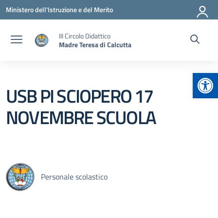
Vai ai contenuti
Vai al menu di navigazione
Vai al footer
Ministero dell'Istruzione e del Merito
III Circolo Didattico
Madre Teresa di Calcutta
Apr
USB PI SCIOPERO 17
NOVEMBRE SCUOLA
Personale scolastico