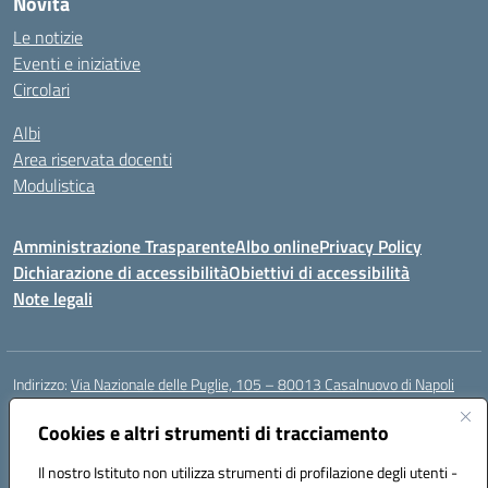
Novità
Le notizie
Eventi e iniziative
Circolari
Albi
Area riservata docenti
Modulistica
Amministrazione Trasparente
Albo online
Privacy Policy
Dichiarazione di accessibilità
Obiettivi di accessibilità
Note legali
Indirizzo:
Via Nazionale delle Puglie, 105 – 80013 Casalnuovo di Napoli
Centralino:
Tel. 081.5224760 – Fax 081.5226896
Email:
Cookies e altri strumenti di tracciamento
naee32300a@istruzione.it
Posta elettronica certificata (PEC):
naee32300a@pec.istruzione.it
Il nostro Istituto non utilizza strumenti di profilazione degli utenti -