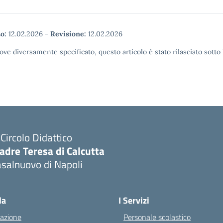
o:
12.02.2026
-
Revisione:
12.02.2026
ove diversamente specificato, questo articolo è stato rilasciato sott
I Circolo Didattico
adre Teresa di Calcutta
salnuovo di Napoli
Visita la pagina iniziale della scuola
la
I Servizi
azione
Personale scolastico