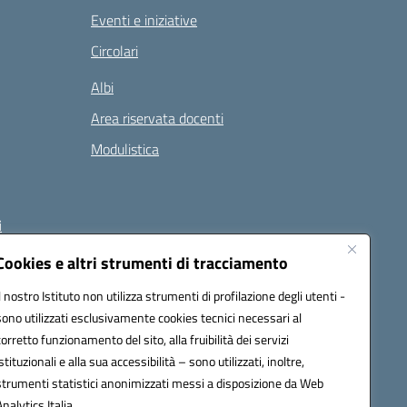
Eventi e iniziative
Circolari
Albi
Area riservata docenti
Modulistica
i
Cookies e altri strumenti di tracciamento
Il nostro Istituto non utilizza strumenti di profilazione degli utenti -
 (PEC):
naee32300a@pec.istruzione.it
sono utilizzati esclusivamente cookies tecnici necessari al
corretto funzionamento del sito, alla fruibilità dei servizi
istituzionali e alla sua accessibilità – sono utilizzati, inoltre,
strumenti statistici anonimizzati messi a disposizione da Web
Analytics Italia.