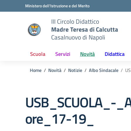
Vai ai contenuti
Vai al menu di navigazione
Vai al footer
Ministero dell'Istruzione e del Merito
III Circolo Didattico
Madre Teresa di Calcutta
Casalnuovo di Napoli
Scuola
Servizi
Novità
Didattica
Home
Novità
Notizie
Albo Sindacale
US
USB_SCUOLA_-_As
ore_17-19_