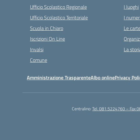
Ufficio Scolastico Regionale
I luoghi
Ufficio Scolastico Territoriale
I numeri
Scuola in Chiaro
Le carte
Iscrizioni On Line
Organiz
Invalsi
La stori
Comune
Amministrazione Trasparente
Albo online
Privacy Poli
Centralino:
Tel. 081.5224760 – Fax 