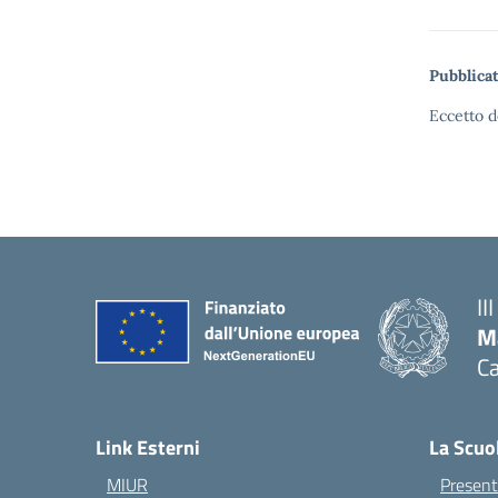
Pubblicat
Eccetto d
II
M
Ca
— 
Link Esterni
La Scuo
MIUR
Present