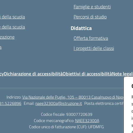
Famiglie e studenti
 della scuola
Percorsi di studio
 della scuola
Didattica
zazione
Offerta formativa
a
I progetti delle classi
cy
Dichiarazione di accessibilità
Obiettivi di accessibilità
Note legal
Indirizzo:
Via Nazionale delle Puglie, 105 – 80013 Casalnuovo di Napoli
081.5226896
Email:
naee32300a@istruzione.it
Posta elettronica certificata
Codice fiscale: 93007720639
Codice meccanografico:
NAEE32300A
Codice unico di fatturazione (CUF): UFDMFG