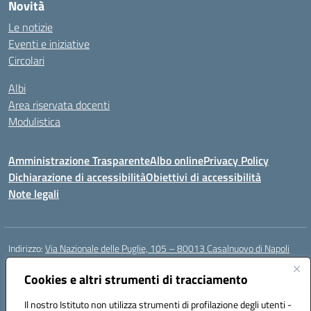
Novità
Le notizie
Eventi e iniziative
Circolari
Albi
Area riservata docenti
Modulistica
Amministrazione Trasparente
Albo online
Privacy Policy
Dichiarazione di accessibilità
Obiettivi di accessibilità
Note legali
Indirizzo:
Via Nazionale delle Puglie, 105 – 80013 Casalnuovo di Napoli
Centralino:
Tel. 081.5224760 – Fax 081.5226896
Email:
Cookies e altri strumenti di tracciamento
naee32300a@istruzione.it
Posta elettronica certificata (PEC):
naee32300a@pec.istruzione.it
Il nostro Istituto non utilizza strumenti di profilazione degli utenti -