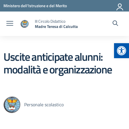
Vai ai contenuti
Vai al menu di navigazione
Vai al footer
Ministero dell'Istruzione e del Merito
III Circolo Didattico
Madre Teresa di Calcutta
Apr
Uscite anticipate alunni:
modalità e organizzazione
Personale scolastico