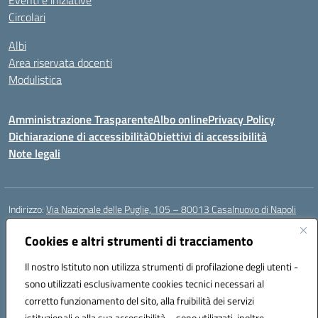
Eventi e iniziative
Circolari
Albi
Area riservata docenti
Modulistica
Amministrazione Trasparente
Albo online
Privacy Policy
Dichiarazione di accessibilità
Obiettivi di accessibilità
Note legali
Indirizzo:
Via Nazionale delle Puglie, 105 – 80013 Casalnuovo di Napoli
Centralino:
Tel. 081.5224760 – Fax 081.5226896
Email:
Cookies e altri strumenti di tracciamento
naee32300a@istruzione.it
Posta elettronica certificata (PEC):
naee32300a@pec.istruzione.it
Il nostro Istituto non utilizza strumenti di profilazione degli utenti -
Codice fiscale: 93007720639
sono utilizzati esclusivamente cookies tecnici necessari al
Codice meccanografico:
NAEE32300A
corretto funzionamento del sito, alla fruibilità dei servizi
Codice unico di fatturazione (CUF): UFDMFG
istituzionali e alla sua accessibilità – sono utilizzati, inoltre,