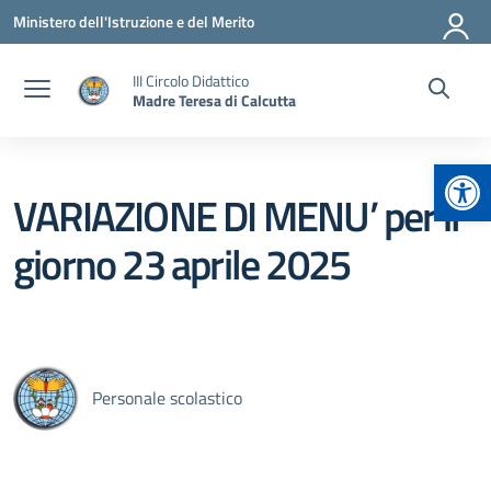
Vai ai contenuti
Vai al menu di navigazione
Vai al footer
Ministero dell'Istruzione e del Merito
III Circolo Didattico
Madre Teresa di Calcutta
Apr
VARIAZIONE DI MENU’ per il
giorno 23 aprile 2025
Personale scolastico