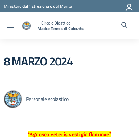
Vai ai contenuti
Vai al menu di navigazione
Vai al footer
Ministero dell'Istruzione e del Merito
III Circolo Didattico
Madre Teresa di Calcutta
8 MARZO 2024
Personale scolastico
“Agnosco veteris vestigia flammae”