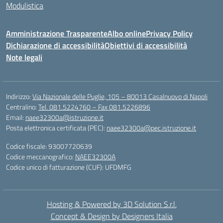
Modulistica
Amministrazione Trasparente
Albo online
Privacy Policy
Dichiarazione di accessibilità
Obiettivi di accessibilità
Note legali
Indirizzo:
Via Nazionale delle Puglie, 105 – 80013 Casalnuovo di Napoli
Centralino:
Tel. 081.5224760 – Fax 081.5226896
Email:
naee32300a@istruzione.it
Posta elettronica certificata (PEC):
naee32300a@pec.istruzione.it
Codice fiscale: 93007720639
Codice meccanografico:
NAEE32300A
Codice unico di fatturazione (CUF): UFDMFG
Hosting & Powered by 3D Solution S.r.l.
Concept & Design by Designers Italia