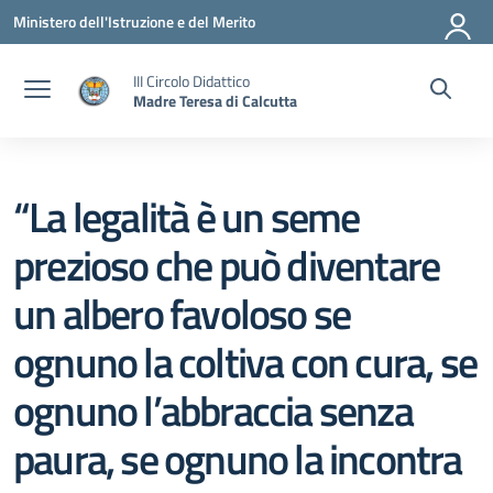
Vai ai contenuti
Vai al menu di navigazione
Vai al footer
Ministero dell'Istruzione e del Merito
III Circolo Didattico
Madre Teresa di Calcutta
“La legalità è un seme
prezioso che può diventare
un albero favoloso se
ognuno la coltiva con cura, se
ognuno l’abbraccia senza
paura, se ognuno la incontra