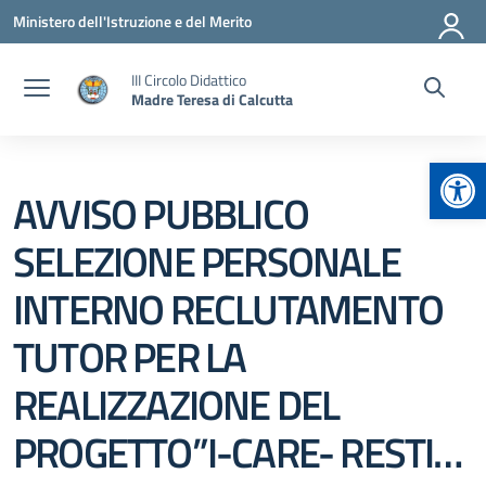
Vai ai contenuti
Vai al menu di navigazione
Vai al footer
Ministero dell'Istruzione e del Merito
III Circolo Didattico
Madre Teresa di Calcutta
Apr
AVVISO PUBBLICO
SELEZIONE PERSONALE
INTERNO RECLUTAMENTO
TUTOR PER LA
REALIZZAZIONE DEL
PROGETTO”I-CARE- RESTI…