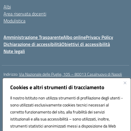
Albi
Area riservata docenti
Modulistica
Amministrazione Trasparente
Albo online
Privacy Policy
Dichiarazione di accessibilità
Obiettivi di accessibilità
Note legali
Indirizzo:
Via Nazionale delle Puglie, 105 – 80013 Casalnuovo di Napoli
Centralino:
Tel. 081.5224760 – Fax 081.5226896
Email:
Cookies e altri strumenti di tracciamento
naee32300a@istruzione.it
Posta elettronica certificata (PEC):
naee32300a@pec.istruzione.it
Il nostro Istituto non utilizza strumenti di profilazione degli utenti -
Codice fiscale: 93007720639
sono utilizzati esclusivamente cookies tecnici necessari al
Codice meccanografico:
NAEE32300A
corretto funzionamento del sito, alla fruibilità dei servizi
Codice unico di fatturazione (CUF): UFDMFG
istituzionali e alla sua accessibilità – sono utilizzati, inoltre,
strumenti statistici anonimizzati messi a disposizione da Web