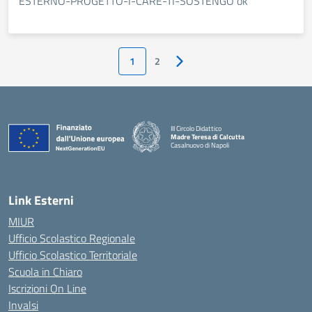
ESTERNO-PROGETTO-I-CARE-TI-SOSTENGO ok
1
2
Pagina successiva
III Circolo Didattico
Madre Teresa di Calcutta
Casalnuovo di Napoli
— Visita la pagina iniziale della scuola
Link Esterni
MIUR
Ufficio Scolastico Regionale
Ufficio Scolastico Territoriale
Scuola in Chiaro
Iscrizioni On Line
Invalsi