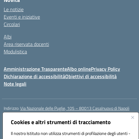
Le notizie
Eventi e iniziative
Circolari
Albi
Area riservata docenti
Modulistica
Amministrazione Trasparente
Albo online
Privacy Policy
Dichiarazione di accessibilità
Obiettivi di accessibilità
Note legali
Indirizzo:
Via Nazionale delle Puglie, 105 – 80013 Casalnuovo di Napoli
Centralino:
Tel. 081.5224760 – Fax 081.5226896
Email:
Cookies e altri strumenti di tracciamento
naee32300a@istruzione.it
Posta elettronica certificata (PEC):
naee32300a@pec.istruzione.it
Il nostro Istituto non utilizza strumenti di profilazione degli utenti -