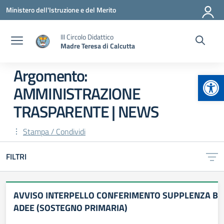
Vai ai contenuti
Vai al menu di navigazione
Vai al footer
Ministero dell'Istruzione e del Merito
III Circolo Didattico
Madre Teresa di Calcutta
Argomento:
Apr
AMMINISTRAZIONE
TRASPARENTE | NEWS
Stampa / Condividi
FILTRI
AVVISO INTERPELLO CONFERIMENTO SUPPLENZA B
ADEE (SOSTEGNO PRIMARIA)