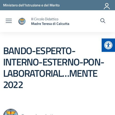
Vai ai contenuti
Vai al menu di navigazione
Vai al footer
Ministero dell'Istruzione e del Merito
III Circolo Didattico
Madre Teresa di Calcutta
Apr
BANDO-ESPERTO-
INTERNO-ESTERNO-PON-
LABORATORIAL…MENTE
2022