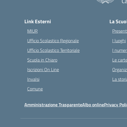
Ca
— 
Link Esterni
La Scuo
MIUR
Present
Ufficio Scolastico Regionale
I luoghi
Ufficio Scolastico Territoriale
I numeri
Scuola in Chiaro
Le carte
Iscrizioni On Line
Organiz
Invalsi
La stori
Comune
Amministrazione Trasparente
Albo online
Privacy Poli