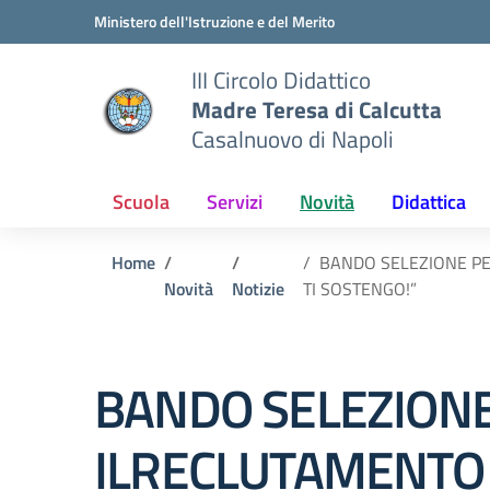
Vai ai contenuti
Vai al menu di navigazione
Vai al footer
Ministero dell'Istruzione e del Merito
III Circolo Didattico
Madre Teresa di Calcutta
Casalnuovo di Napoli
Scuola
Servizi
Novità
Didattica
Home
BANDO SELEZIONE PE
Novità
Notizie
TI SOSTENGO!”
BANDO SELEZION
ILRECLUTAMENTO 