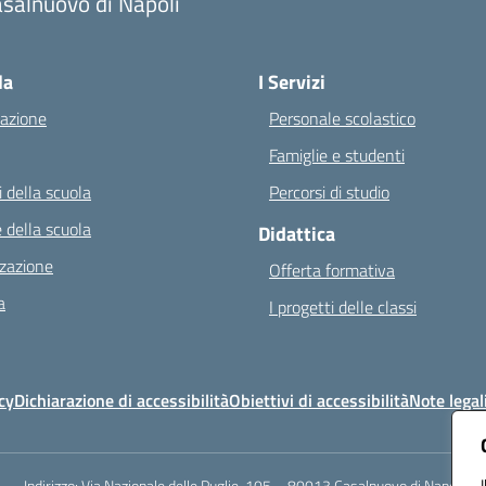
salnuovo di Napoli
Visita la pagina iniziale della scuola
la
I Servizi
azione
Personale scolastico
Famiglie e studenti
 della scuola
Percorsi di studio
 della scuola
Didattica
zazione
Offerta formativa
a
I progetti delle classi
cy
Dichiarazione di accessibilità
Obiettivi di accessibilità
Note legal
Indirizzo:
Via Nazionale delle Puglie, 105 – 80013 Casalnuovo di Napoli