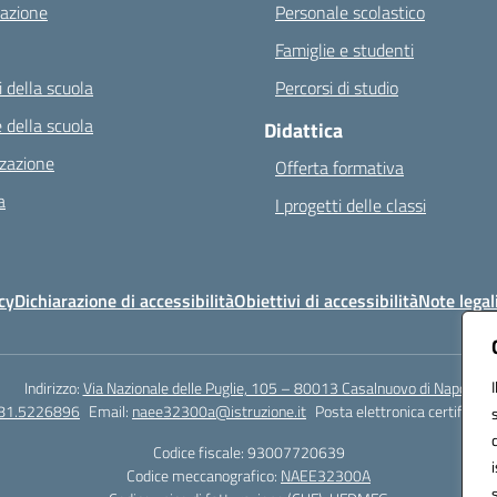
azione
Personale scolastico
Famiglie e studenti
 della scuola
Percorsi di studio
 della scuola
Didattica
zazione
Offerta formativa
a
I progetti delle classi
cy
Dichiarazione di accessibilità
Obiettivi di accessibilità
Note legal
Indirizzo:
Via Nazionale delle Puglie, 105 – 80013 Casalnuovo di Napoli
081.5226896
Email:
naee32300a@istruzione.it
Posta elettronica certificata
Codice fiscale: 93007720639
Codice meccanografico:
NAEE32300A