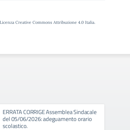
o Licenza Creative Commons Attribuzione 4.0 Italia.
026
ERRATA CORRIGE Assemblea Sindacale
Asse
del 05/06/2026: adeguamento orario
Assembl
scolastico.
8:00 a