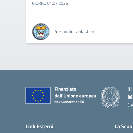
GIORNO 01.07.2026
Personale scolastico
II
M
Ca
— 
Link Esterni
La Scuo