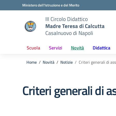
Vai ai contenuti
Vai al menu di navigazione
Vai al footer
Ministero dell'Istruzione e del Merito
III Circolo Didattico
Madre Teresa di Calcutta
Casalnuovo di Napoli
Scuola
Servizi
Novità
Didattica
Home
Novità
Notizie
Criteri generali di as
Criteri generali di 