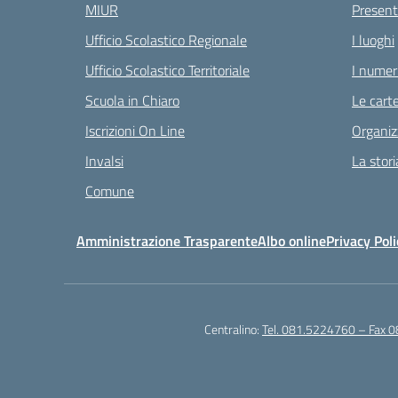
MIUR
Present
Ufficio Scolastico Regionale
I luoghi
Ufficio Scolastico Territoriale
I numeri
Scuola in Chiaro
Le carte
Iscrizioni On Line
Organiz
Invalsi
La stori
Comune
Amministrazione Trasparente
Albo online
Privacy Poli
Centralino:
Tel. 081.5224760 – Fax 