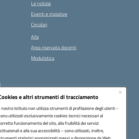
Le notizie
Eventi e iniziative
Circolari
Albi
Area riservata docenti
Modulistica
i
Cookies e altri strumenti di tracciamento
Il nostro Istituto non utilizza strumenti di profilazione degli utenti -
 (PEC):
naee32300a@pec.istruzione.it
sono utilizzati esclusivamente cookies tecnici necessari al
corretto funzionamento del sito, alla fruibilità dei servizi
istituzionali e alla sua accessibilità – sono utilizzati, inoltre,
strumenti statistici anonimizzati messi a disposizione da Web