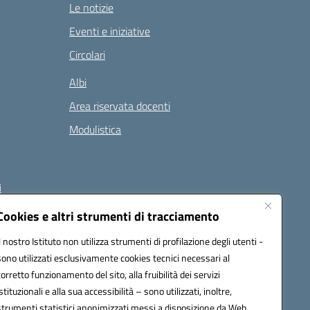
Le notizie
Eventi e iniziative
Circolari
Albi
Area riservata docenti
Modulistica
i
Cookies e altri strumenti di tracciamento
Il nostro Istituto non utilizza strumenti di profilazione degli utenti -
 (PEC):
naee32300a@pec.istruzione.it
sono utilizzati esclusivamente cookies tecnici necessari al
corretto funzionamento del sito, alla fruibilità dei servizi
istituzionali e alla sua accessibilità – sono utilizzati, inoltre,
strumenti statistici anonimizzati messi a disposizione da Web