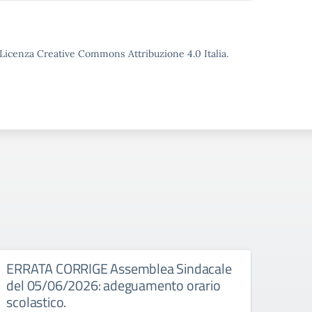
o Licenza Creative Commons Attribuzione 4.0 Italia.
026
ERRATA CORRIGE Assemblea Sindacale
Asse
del 05/06/2026: adeguamento orario
Assembl
scolastico.
8:00 a