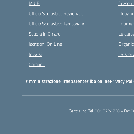
MIUR
Present
Ufficio Scolastico Regionale
I luoghi
Ufficio Scolastico Territoriale
I numeri
Scuola in Chiaro
Le carte
Iscrizioni On Line
Organiz
Invalsi
La stori
Comune
Amministrazione Trasparente
Albo online
Privacy Poli
Centralino:
Tel. 081.5224760 – Fax 