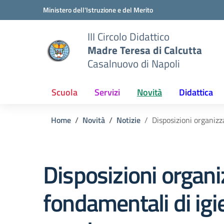
Vai ai contenuti
Vai al menu di navigazione
Vai al footer
Ministero dell'Istruzione e del Merito
III Circolo Didattico
Madre Teresa di Calcutta
Casalnuovo di Napoli
Scuola
Servizi
Novità
Didattica
Home
Novità
Notizie
Disposizioni organizza
Disposizioni organi
fondamentali di igie