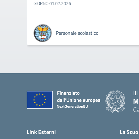
GIORNO 01.07.2026
Personale scolastico
II
M
Ca
— 
Link Esterni
La Scuo