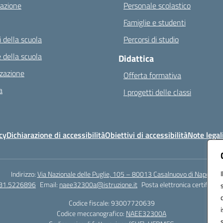
azione
Personale scolastico
Famiglie e studenti
 della scuola
Percorsi di studio
 della scuola
Didattica
zazione
Offerta formativa
a
I progetti delle classi
cy
Dichiarazione di accessibilità
Obiettivi di accessibilità
Note legal
Indirizzo:
Via Nazionale delle Puglie, 105 – 80013 Casalnuovo di Napoli
081.5226896
Email:
naee32300a@istruzione.it
Posta elettronica certificata
Codice fiscale: 93007720639
Codice meccanografico:
NAEE32300A