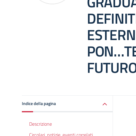
GRADUA
DEFINIT
ESTERN
PON…TE
FUTUR
Indice della pagina
Descrizione
Circolari, notizie, eventi correlati