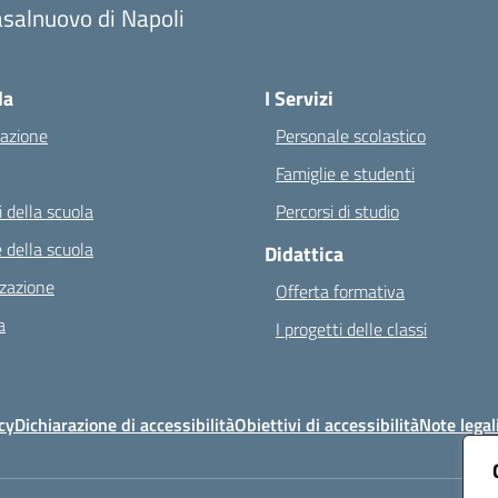
salnuovo di Napoli
Visita la pagina iniziale della scuola
la
I Servizi
azione
Personale scolastico
Famiglie e studenti
 della scuola
Percorsi di studio
 della scuola
Didattica
zazione
Offerta formativa
a
I progetti delle classi
cy
Dichiarazione di accessibilità
Obiettivi di accessibilità
Note legal