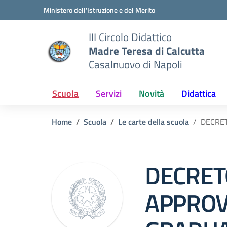
Vai ai contenuti
Vai al menu di navigazione
Vai al footer
Ministero dell'Istruzione e del Merito
III Circolo Didattico
Madre Teresa di Calcutta
Casalnuovo di Napoli
Scuola
Servizi
Novità
Didattica
Home
Scuola
Le carte della scuola
DECRET
DECRET
APPROV