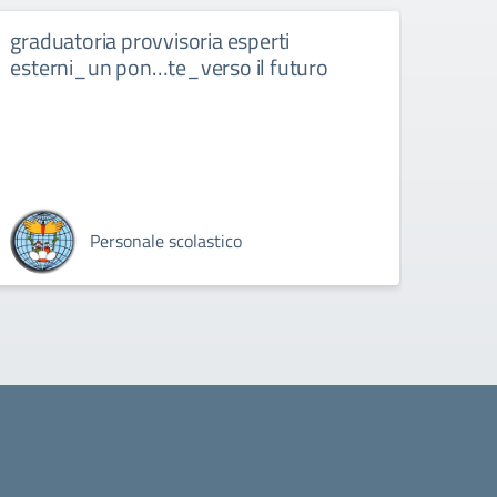
graduatoria provvisoria esperti
MAN
esterni_un pon…te_verso il futuro
ISCR
PON
Personale scolastico