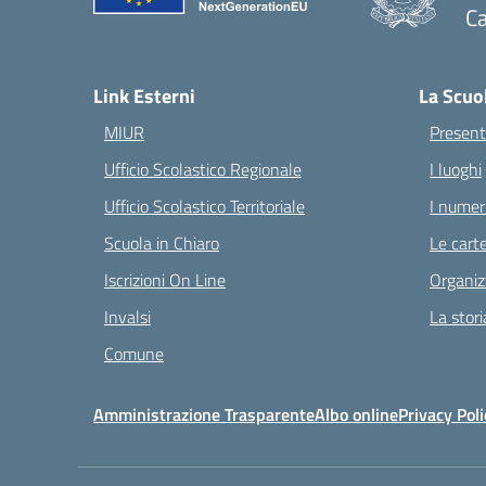
Ca
— 
Link Esterni
La Scuo
MIUR
Present
Ufficio Scolastico Regionale
I luoghi
Ufficio Scolastico Territoriale
I numeri
Scuola in Chiaro
Le carte
Iscrizioni On Line
Organiz
Invalsi
La stori
Comune
Amministrazione Trasparente
Albo online
Privacy Poli