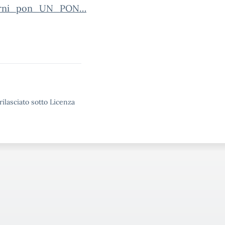
sterni_pon_UN_PON…
rilasciato sotto Licenza