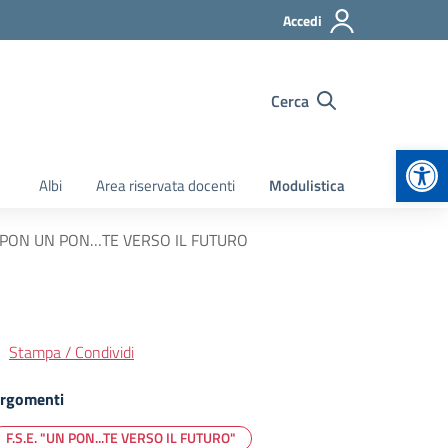
Accedi
Cerca
Apr
Albi
Area riservata docenti
Modulistica
 PON UN PON…TE VERSO IL FUTURO
Stampa / Condividi
rgomenti
F.S.E. "UN PON...TE VERSO IL FUTURO"