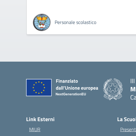
Personale scolastico
II
M
Ca
— 
Link Esterni
La Scuo
MIUR
Present