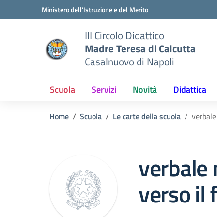
Vai ai contenuti
Vai al menu di navigazione
Vai al footer
Ministero dell'Istruzione e del Merito
III Circolo Didattico
Madre Teresa di Calcutta
Casalnuovo di Napoli
Scuola
Servizi
Novità
Didattica
Home
Scuola
Le carte della scuola
verbale
verbale
verso il 