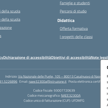
Famiglie e studenti
 della scuola
Percorsi di studio
 della scuola
Didattica
zazione
Offerta formativa
a
I progetti delle classi
cy
Dichiarazione di accessibilità
Obiettivi di accessibilità
Note legal
Indirizzo:
Via Nazionale delle Puglie, 105 – 80013 Casalnuovo di Napoli
081.5226896
Email:
naee32300a@istruzione.it
Posta elettronica certificata
Codice fiscale: 93007720639
Codice meccanografico:
NAEE32300A
Codice unico di fatturazione (CUF): UFDMFG