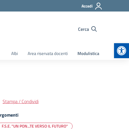
Accedi
Cerca
Apr
Albi
Area riservata docenti
Modulistica
Stampa / Condividi
rgomenti
F.S.E. "UN PON...TE VERSO IL FUTURO"