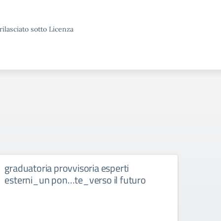
rilasciato sotto Licenza
graduatoria provvisoria esperti
MAN
esterni_un pon…te_verso il futuro
ISCR
PON