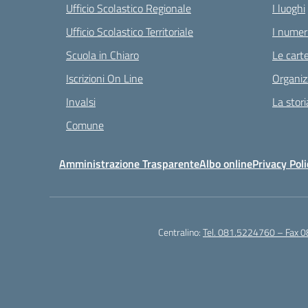
Ufficio Scolastico Regionale
I luoghi
Ufficio Scolastico Territoriale
I numeri
Scuola in Chiaro
Le carte
Iscrizioni On Line
Organiz
Invalsi
La stori
Comune
Amministrazione Trasparente
Albo online
Privacy Poli
Centralino:
Tel. 081.5224760 – Fax 