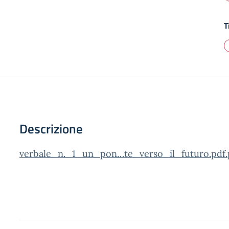
T
Descrizione
verbale_n._1_un_pon…te_verso_il_futuro.pdf.