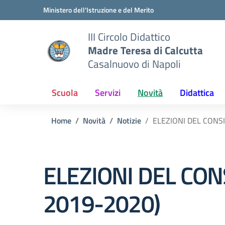
Vai ai contenuti
Vai al menu di navigazione
Vai al footer
Ministero dell'Istruzione e del Merito
III Circolo Didattico
Madre Teresa di Calcutta
Casalnuovo di Napoli
Scuola
Servizi
Novità
Didattica
Home
Novità
Notizie
ELEZIONI DEL CONSI
ELEZIONI DEL CONS
2019-2020)