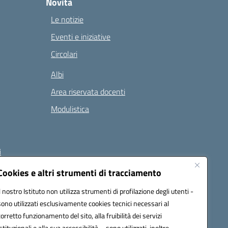
Novità
Le notizie
Eventi e iniziative
Circolari
Albi
Area riservata docenti
Modulistica
i
Cookies e altri strumenti di tracciamento
Il nostro Istituto non utilizza strumenti di profilazione degli utenti -
 (PEC):
naee32300a@pec.istruzione.it
sono utilizzati esclusivamente cookies tecnici necessari al
corretto funzionamento del sito, alla fruibilità dei servizi
istituzionali e alla sua accessibilità – sono utilizzati, inoltre,