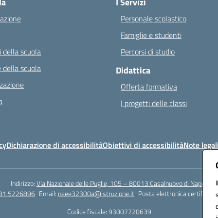
la
I Servizi
azione
Personale scolastico
Famiglie e studenti
 della scuola
Percorsi di studio
 della scuola
Didattica
zazione
Offerta formativa
a
I progetti delle classi
cy
Dichiarazione di accessibilità
Obiettivi di accessibilità
Note legal
Indirizzo:
Via Nazionale delle Puglie, 105 – 80013 Casalnuovo di Napoli
081.5226896
Email:
naee32300a@istruzione.it
Posta elettronica certificata
Codice fiscale: 93007720639