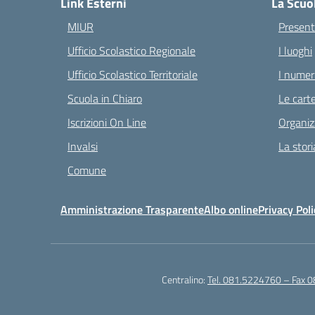
Link Esterni
La Scuo
MIUR
Present
Ufficio Scolastico Regionale
I luoghi
Ufficio Scolastico Territoriale
I numeri
Scuola in Chiaro
Le carte
Iscrizioni On Line
Organiz
Invalsi
La stori
Comune
Amministrazione Trasparente
Albo online
Privacy Poli
Centralino:
Tel. 081.5224760 – Fax 