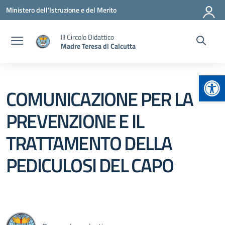
Vai ai contenuti
Vai al menu di navigazione
Vai al footer
Ministero dell'Istruzione e del Merito
III Circolo Didattico
Madre Teresa di Calcutta
Apr
COMUNICAZIONE PER LA
PREVENZIONE E IL
TRATTAMENTO DELLA
PEDICULOSI DEL CAPO