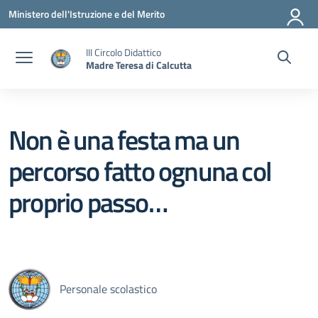
Vai ai contenuti
Vai al menu di navigazione
Vai al footer
Ministero dell'Istruzione e del Merito
III Circolo Didattico
Madre Teresa di Calcutta
Non è una festa ma un
percorso fatto ognuna col
proprio passo…
Personale scolastico