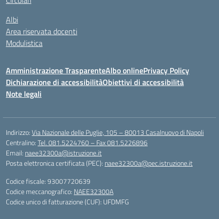
Circolari
Albi
Area riservata docenti
Modulistica
Amministrazione Trasparente
Albo online
Privacy Policy
Dichiarazione di accessibilità
Obiettivi di accessibilità
Note legali
Indirizzo:
Via Nazionale delle Puglie, 105 – 80013 Casalnuovo di Napoli
Centralino:
Tel. 081.5224760 – Fax 081.5226896
Email:
naee32300a@istruzione.it
Posta elettronica certificata (PEC):
naee32300a@pec.istruzione.it
Codice fiscale: 93007720639
Codice meccanografico:
NAEE32300A
Codice unico di fatturazione (CUF): UFDMFG