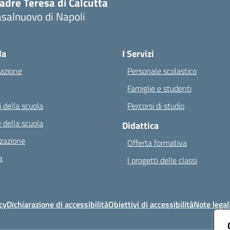
adre Teresa di Calcutta
salnuovo di Napoli
Visita la pagina iniziale della scuola
la
I Servizi
azione
Personale scolastico
Famiglie e studenti
 della scuola
Percorsi di studio
 della scuola
Didattica
zazione
Offerta formativa
a
I progetti delle classi
cy
Dichiarazione di accessibilità
Obiettivi di accessibilità
Note legal