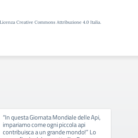
o Licenza Creative Commons Attribuzione 4.0 Italia.
“In questa Giornata Mondiale delle Api,
Il li
impariamo come ogni piccola api
condi
contribuisca a un grande mondo!” Lo
bamb