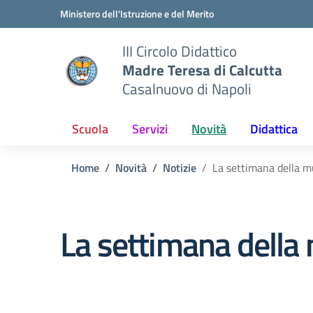
Vai ai contenuti
Vai al menu di navigazione
Vai al footer
Ministero dell'Istruzione e del Merito
III Circolo Didattico
Madre Teresa di Calcutta
Casalnuovo di Napoli
Scuola
Servizi
Novità
Didattica
Home
Novità
Notizie
La settimana della m
La settimana della