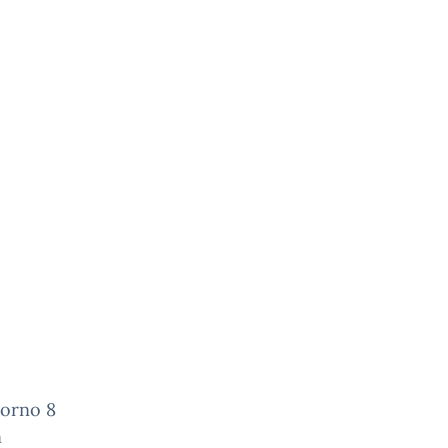
iorno 8
n