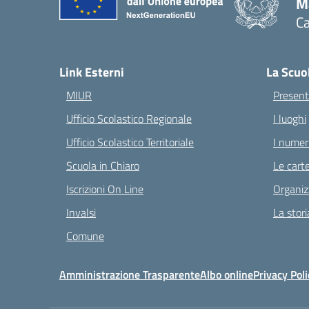
M
Ca
— 
Link Esterni
La Scuo
MIUR
Present
Ufficio Scolastico Regionale
I luoghi
Ufficio Scolastico Territoriale
I numeri
Scuola in Chiaro
Le carte
Iscrizioni On Line
Organiz
Invalsi
La stori
Comune
Amministrazione Trasparente
Albo online
Privacy Poli