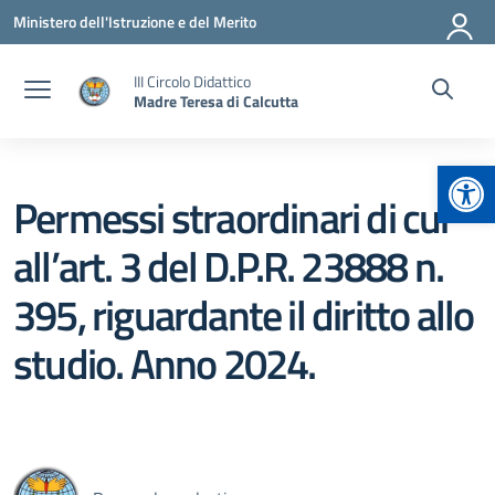
Vai ai contenuti
Vai al menu di navigazione
Vai al footer
Ministero dell'Istruzione e del Merito
III Circolo Didattico
Madre Teresa di Calcutta
Apr
Permessi straordinari di cui
all’art. 3 del D.P.R. 23888 n.
395, riguardante il diritto allo
studio. Anno 2024.