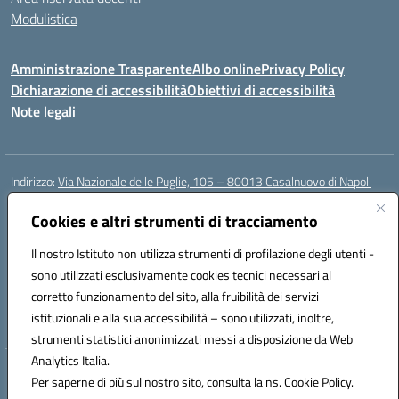
Modulistica
Amministrazione Trasparente
Albo online
Privacy Policy
Dichiarazione di accessibilità
Obiettivi di accessibilità
Note legali
Indirizzo:
Via Nazionale delle Puglie, 105 – 80013 Casalnuovo di Napoli
Centralino:
Tel. 081.5224760 – Fax 081.5226896
Email:
Cookies e altri strumenti di tracciamento
naee32300a@istruzione.it
Posta elettronica certificata (PEC):
naee32300a@pec.istruzione.it
Il nostro Istituto non utilizza strumenti di profilazione degli utenti -
Codice fiscale: 93007720639
sono utilizzati esclusivamente cookies tecnici necessari al
Codice meccanografico:
NAEE32300A
corretto funzionamento del sito, alla fruibilità dei servizi
Codice unico di fatturazione (CUF): UFDMFG
istituzionali e alla sua accessibilità – sono utilizzati, inoltre,
strumenti statistici anonimizzati messi a disposizione da Web
Analytics Italia.
Hosting & Powered by 3D Solution S.r.l.
Per saperne di più sul nostro sito, consulta la ns. Cookie Policy.
Concept & Design by Designers Italia