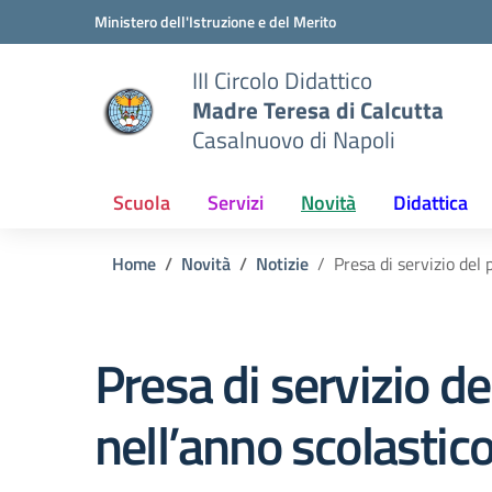
Vai ai contenuti
Vai al menu di navigazione
Vai al footer
Ministero dell'Istruzione e del Merito
III Circolo Didattico
Madre Teresa di Calcutta
Casalnuovo di Napoli
Scuola
Servizi
Novità
Didattica
Home
Novità
Notizie
Presa di servizio del
Presa di servizio d
nell’anno scolasti