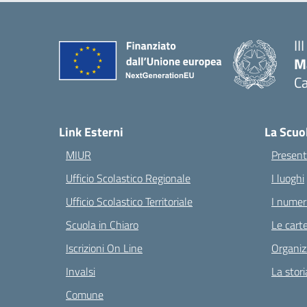
II
M
Ca
— 
Link Esterni
La Scuo
MIUR
Present
Ufficio Scolastico Regionale
I luoghi
Ufficio Scolastico Territoriale
I numeri
Scuola in Chiaro
Le carte
Iscrizioni On Line
Organiz
Invalsi
La stori
Comune