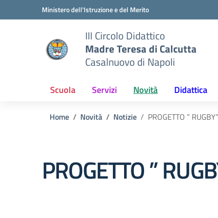
Vai ai contenuti
Vai al menu di navigazione
Vai al footer
Ministero dell'Istruzione e del Merito
III Circolo Didattico
Madre Teresa di Calcutta
Casalnuovo di Napoli
Scuola
Servizi
Novità
Didattica
Home
Novità
Notizie
PROGETTO ” RUGBY
PROGETTO ” RUGB