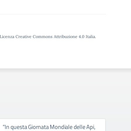
o Licenza Creative Commons Attribuzione 4.0 Italia.
“In questa Giornata Mondiale delle Api,
Il li