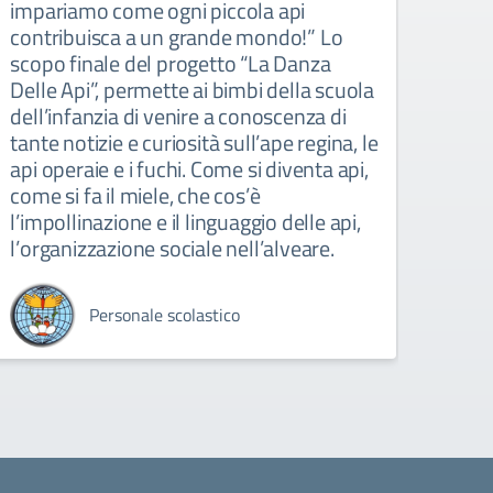
impariamo come ogni piccola api
condi
contribuisca a un grande mondo!” Lo
bamb
scopo finale del progetto “La Danza
accol
Delle Api”, permette ai bimbi della scuola
impe
dell’infanzia di venire a conoscenza di
attiv
tante notizie e curiosità sull’ape regina, le
visio
api operaie e i fuchi. Come si diventa api,
come si fa il miele, che cos’è
l’impollinazione e il linguaggio delle api,
l’organizzazione sociale nell’alveare.
Personale scolastico