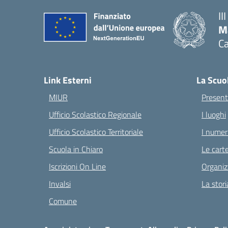
II
M
Ca
— 
Link Esterni
La Scuo
MIUR
Present
Ufficio Scolastico Regionale
I luoghi
Ufficio Scolastico Territoriale
I numeri
Scuola in Chiaro
Le carte
Iscrizioni On Line
Organiz
Invalsi
La stori
Comune